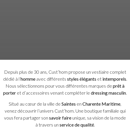
Depuis plus de 30 ans, Cust’hom propose un vestiaire complet
dédié à l’
homme
avec différents
styles élégants
et
intemporels
.
Nous sélectionnons pour vous différentes marques de
prêt à
porter
et d’accessoires venant compléter le
dressing masculin
.
Situé au cœur de la ville de
Saintes
en
Charente Maritime
,
venez découvrir l’univers Cust’hom. Une boutique familiale qui
vous fera partager son
savoir faire
unique, sa vision de la mode
à travers un
service de qualité
.