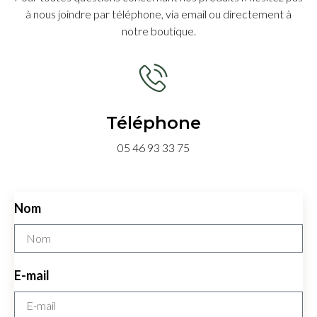
Je
à nous joindre par téléphone, via email ou directement à
recommande
notre boutique.
a 100%
et si on
me
demande
une
boutique
de
Téléphone
vêtements
et
05 46 93 33 75
costume
a
conseiller,
c'est
Cust'Hom
Nom
qui sera
cité en
1er.
E-mail